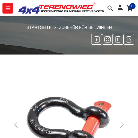
0

search
shopping_cart
STARTSEITE
ZUBEHÖR FÜR SEILWINDEN
Previous
Next