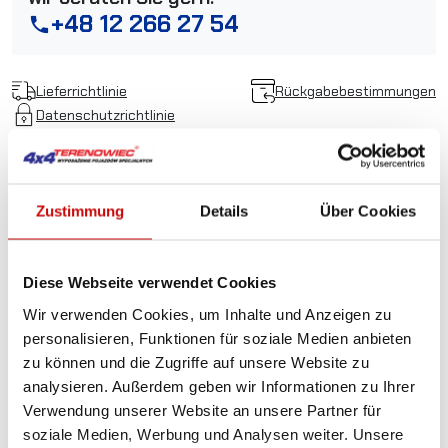
+48 12 266 27 54
phone
Lieferrichtlinie
Rückgabebestimmungen
Datenschutzrichtlinie
Beschreibung
Zustimmung
Details
Über Cookies
Omega Schäkel 3,25
Diese Webseite verwendet Cookies
Tonnen
Wir verwenden Cookies, um Inhalte und Anzeigen zu
personalisieren, Funktionen für soziale Medien anbieten
zu können und die Zugriffe auf unsere Website zu
Der Omega-Schäkel bildet einen geschlossenen Kreislauf,
analysieren. Außerdem geben wir Informationen zu Ihrer
der mit einer Schraube geöffnet und geschlossen wird.
Verwendung unserer Website an unsere Partner für
Perfekt um Seile und Gurte miteinander zu verbinden.
soziale Medien, Werbung und Analysen weiter. Unsere
Durch die spezielle Form können Sie mehrere Elemente