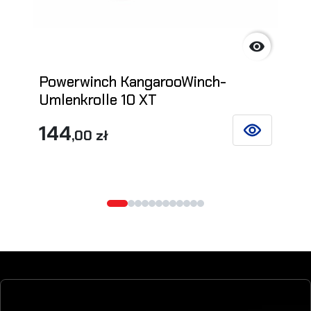

Powerwinch KangarooWinch-
Umlenkrolle 10 XT
144
,00 zł
SIEHE DETAIL