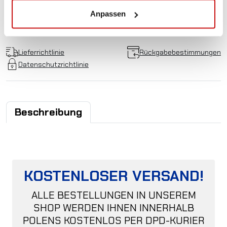
wir beraten Sie gern.
Anpassen
+48 12 266 27 54
phone
Lieferrichtlinie
Rückgabebestimmungen
Datenschutzrichtlinie
Beschreibung
KOSTENLOSER VERSAND!
ALLE BESTELLUNGEN IN UNSEREM
SHOP WERDEN IHNEN INNERHALB
POLENS KOSTENLOS PER DPD-KURIER