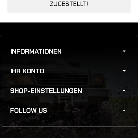
ZUGESTELLT!
INFORMATIONEN
arrow_drop_down
IHR KONTO
arrow_drop_down
SHOP-EINSTELLUNGEN
arrow_drop_down
FOLLOW US
arrow_drop_down