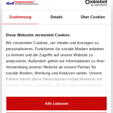
99
,00 zł
Podmiot odpowiedzialny za ten produkt na terenie UE:
Zustimmung
Details
Über Cookies
4x4 Terenowiec Sp. z o.o.
Zobacz adres


Diese Webseite verwendet Cookies
Wir verwenden Cookies, um Inhalte und Anzeigen zu
IN DEN WARENKORB
personalisieren, Funktionen für soziale Medien anbieten
zu können und die Zugriffe auf unsere Website zu
analysieren. Außerdem geben wir Informationen zu Ihrer
Verwendung unserer Website an unsere Partner für
Availability:
Nicht auf Lager
soziale Medien, Werbung und Analysen weiter. Unsere
Partner führen diese Informationen möglicherweise mit
weiteren Daten zusammen, die Sie ihnen bereitgestellt
Artikel-Nr.:
SUP1560C
haben oder die sie im Rahmen Ihrer Nutzung der Dienste
gesammelt haben.
Sie sind sich nicht sicher, welches Produkt
Alle zulassen
am besten geeignet ist? Rufen Sie uns an,