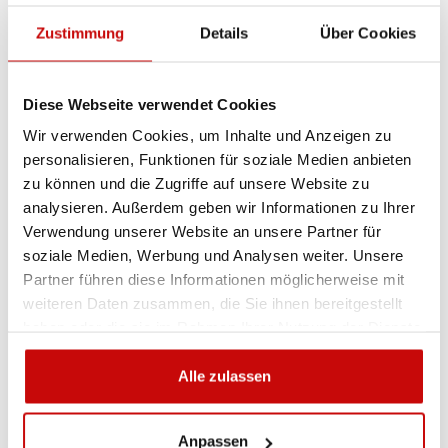
Zustimmung
Details
Über Cookies
Availability:
Sofort verfügbar
Shipping in:
24-48 Stunden
Diese Webseite verwendet Cookies
Artikel-Nr.:
K_TRAP_R
EAN:
5905527760824
Wir verwenden Cookies, um Inhalte und Anzeigen zu
personalisieren, Funktionen für soziale Medien anbieten
zu können und die Zugriffe auf unsere Website zu
Sie sind sich nicht sicher, welches Produkt
analysieren. Außerdem geben wir Informationen zu Ihrer
am besten geeignet ist? Rufen Sie uns an,
Verwendung unserer Website an unsere Partner für
wir beraten Sie gern.
soziale Medien, Werbung und Analysen weiter. Unsere
+48 12 266 27 54
phone
Partner führen diese Informationen möglicherweise mit
weiteren Daten zusammen, die Sie ihnen bereitgestellt
haben oder die sie im Rahmen Ihrer Nutzung der Dienste
Lieferrichtlinie
Rückgabebestimmungen
gesammelt haben.
Datenschutzrichtlinie
Alle zulassen
Anpassen