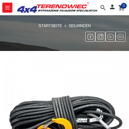
0

search
shopping_cart
STARTSEITE
SEILWINDEN