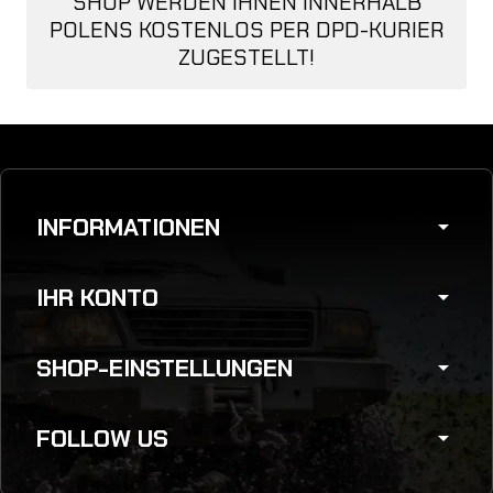
SHOP WERDEN IHNEN INNERHALB
POLENS KOSTENLOS PER DPD-KURIER
ZUGESTELLT!
INFORMATIONEN
arrow_drop_down
IHR KONTO
arrow_drop_down
SHOP-EINSTELLUNGEN
arrow_drop_down
FOLLOW US
arrow_drop_down