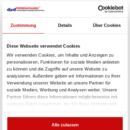
1 684
,47 zł
Podmiot odpowiedzialny za ten produkt na terenie UE:
Zustimmung
Details
Über Cookies
4x4 Terenowiec Sp. z o.o.
Zobacz adres


Diese Webseite verwendet Cookies
Wir verwenden Cookies, um Inhalte und Anzeigen zu
IN DEN WARENKORB
personalisieren, Funktionen für soziale Medien anbieten
zu können und die Zugriffe auf unsere Website zu
analysieren. Außerdem geben wir Informationen zu Ihrer
Verwendung unserer Website an unsere Partner für
Availability:
Nur noch wenige Teile verfügbar
soziale Medien, Werbung und Analysen weiter. Unsere
Shipping in:
24-48 Stunden
Partner führen diese Informationen möglicherweise mit
weiteren Daten zusammen, die Sie ihnen bereitgestellt
haben oder die sie im Rahmen Ihrer Nutzung der Dienste
Artikel-Nr.:
PLNPM12X60KH
EAN:
5905527762477
gesammelt haben.
Alle zulassen
Sie sind sich nicht sicher, welches Produkt