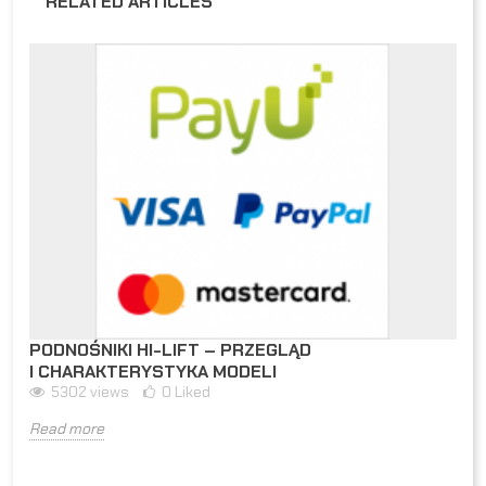
RELATED ARTICLES
PODNOŚNIKI HI-LIFT – PRZEGLĄD
I CHARAKTERYSTYKA MODELI
5302
views
0
Liked
Read more