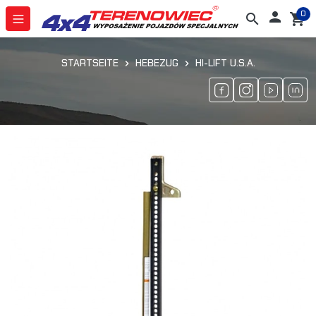
0

search
shopping_cart
STARTSEITE
HEBEZUG
HI-LIFT U.S.A.