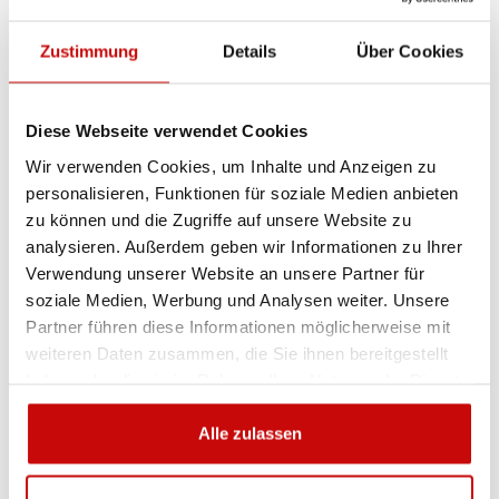
auf oberen 30,5 cm
-
Zustimmung
Details
Über Cookies
Windenkapazität
2268 kg
Spannkapazität
Diese Webseite verwendet Cookies
340 kg
Wir verwenden Cookies, um Inhalte und Anzeigen zu
Gewicht
personalisieren, Funktionen für soziale Medien anbieten
14 kg
zu können und die Zugriffe auf unsere Website zu
analysieren. Außerdem geben wir Informationen zu Ihrer
Verwendung unserer Website an unsere Partner für
soziale Medien, Werbung und Analysen weiter. Unsere
KOSTENLOSER VERSAND!
Partner führen diese Informationen möglicherweise mit
weiteren Daten zusammen, die Sie ihnen bereitgestellt
ALLE BESTELLUNGEN IN UNSEREM
haben oder die sie im Rahmen Ihrer Nutzung der Dienste
SHOP WERDEN IHNEN INNERHALB
gesammelt haben.
POLENS KOSTENLOS PER DPD-KURIER
Alle zulassen
ZUGESTELLT!