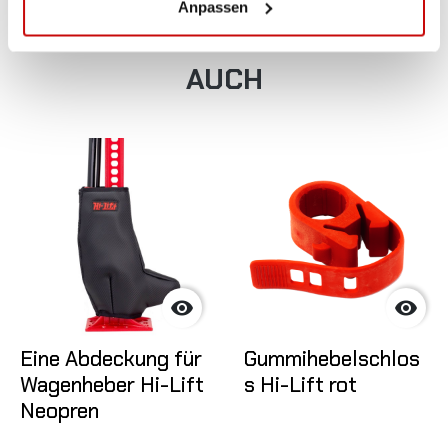
Anpassen
VIELLEICHT GEFÄLLT IHNEN
AUCH


Eine Abdeckung für
Gummihebelschlos
Wagenheber Hi-Lift
s Hi-Lift rot
Neopren