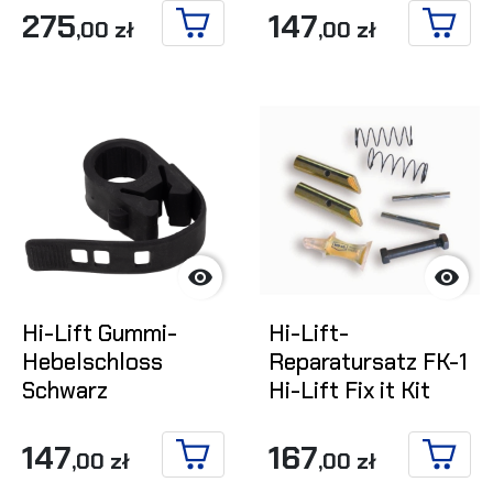
275
147
,00 zł
,00 zł
IN DEN WARENKORB
IN DE


Hi-Lift Gummi-
Hi-Lift-
Hebelschloss
Reparatursatz FK-1
Schwarz
Hi-Lift Fix it Kit
147
167
,00 zł
,00 zł
IN DEN WARENKORB
IN DE