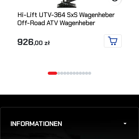
Hi-Lift UTV-364 SxS Wagenheber
Off-Road ATV Wagenheber
926
,00 zł
IN DEN WA
INFORMATIONEN
arrow_drop_down