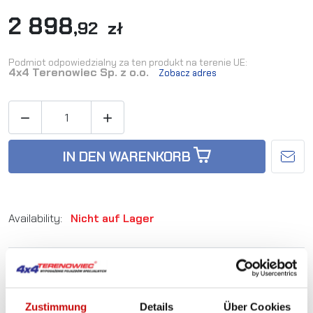
2 898
,92 zł
Podmiot odpowiedzialny za ten produkt na terenie UE:
4x4 Terenowiec Sp. z o.o.
Zobacz adres


IN DEN WARENKORB
Availability:
Nicht auf Lager
Artikel-Nr.:
WMGFRBJEEPXK-BL
Sie sind sich nicht sicher, welches Produkt
Zustimmung
Details
Über Cookies