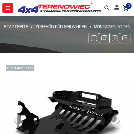
0

search
shopping_cart
STARTSEITE
ZUBEHÖR FÜR SEILWINDEN
MONTAGEPLATTEN
Nicht auf Lager
Previous
Next