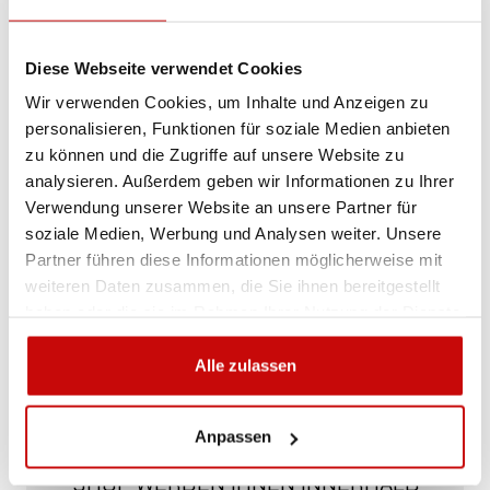
am besten geeignet ist? Rufen Sie uns an,
wir beraten Sie gern.
Diese Webseite verwendet Cookies
+48 12 266 27 54
phone
Wir verwenden Cookies, um Inhalte und Anzeigen zu
personalisieren, Funktionen für soziale Medien anbieten
Lieferrichtlinie
Rückgabebestimmungen
zu können und die Zugriffe auf unsere Website zu
Datenschutzrichtlinie
analysieren. Außerdem geben wir Informationen zu Ihrer
Verwendung unserer Website an unsere Partner für
soziale Medien, Werbung und Analysen weiter. Unsere
Partner führen diese Informationen möglicherweise mit
Beschreibung
weiteren Daten zusammen, die Sie ihnen bereitgestellt
haben oder die sie im Rahmen Ihrer Nutzung der Dienste
gesammelt haben.
Alle zulassen
KOSTENLOSER VERSAND!
Anpassen
ALLE BESTELLUNGEN IN UNSEREM
SHOP WERDEN IHNEN INNERHALB