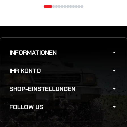
INFORMATIONEN
arrow_drop_down
IHR KONTO
arrow_drop_down
SHOP-EINSTELLUNGEN
arrow_drop_down
FOLLOW US
arrow_drop_down