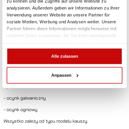
zu können und die Zugriffe auf unsere Website zu
fibrowych oraz syntetycznych.
analysieren. Außerdem geben wir Informationen zu Ihrer
Verwendung unserer Website an unsere Partner für
Dostępne są różne modele kausz, w różnych rozmiarach.
soziale Medien, Werbung und Analysen weiter. Unsere
Wszystkie oferowane przez nas kausze mogą być
Partner führen diese Informationen möglicherweise mit
używane wraz z powyżej wymienionymi typami lin.
weiteren Daten zusammen, die Sie ihnen bereitgestellt
haben oder die sie im Rahmen Ihrer Nutzung der Dienste
gesammelt haben.
Kausze mogą być wykończone w następujący
Alle zulassen
sposób:
- bez pokrycia
Anpassen
- pomalowane
- ocynk galwaniczny
- ocynk ogniowy
Wszystko zależy od typu modelu kauszy.