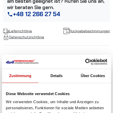
am besten geeignet ist? Rufen Sie uns an,
wir beraten Sie gern.
+48 12 266 27 54
phone
Lieferrichtlinie
Rückgabebestimmungen
Datenschutzrichtlinie
Beschreibung
Zustimmung
Details
Über Cookies
Kausza rurkowa
nierdzewna 12mm do lin 10
Diese Webseite verwendet Cookies
- 11mm
Wir verwenden Cookies, um Inhalte und Anzeigen zu
personalisieren, Funktionen für soziale Medien anbieten
Kausze są używane w celu ochrony lin stalowych, lin