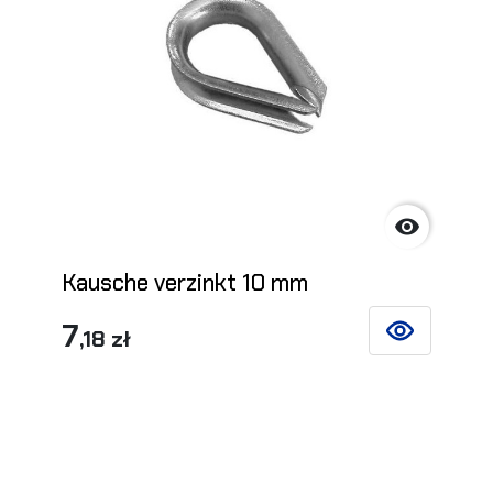

Kausche verzinkt 10 mm
7
,18 zł
SIEHE DETAIL