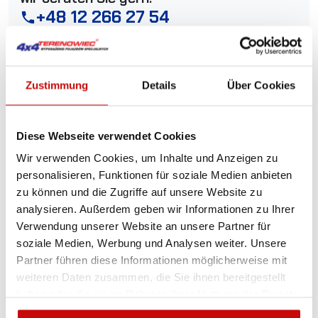
+48 12 266 27 54
phone
Lieferrichtlinie
Rückgabebestimmungen
Datenschutzrichtlinie
Zustimmung
Details
Über Cookies
Diese Webseite verwendet Cookies
Beschreibung
Wir verwenden Cookies, um Inhalte und Anzeigen zu
personalisieren, Funktionen für soziale Medien anbieten
Snorkel für Nissan Navara
zu können und die Zugriffe auf unsere Website zu
analysieren. Außerdem geben wir Informationen zu Ihrer
D22 3,0 DDT, 2,5 DDTI
Verwendung unserer Website an unsere Partner für
soziale Medien, Werbung und Analysen weiter. Unsere
Partner führen diese Informationen möglicherweise mit
weiteren Daten zusammen, die Sie ihnen bereitgestellt
haben oder die sie im Rahmen Ihrer Nutzung der Dienste
KOSTENLOSER VERSAND!
gesammelt haben.