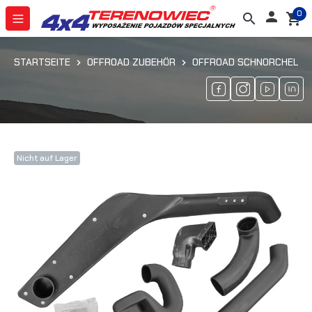
0

search
shopping_cart
STARTSEITE
OFFROAD ZUBEHÖR
OFFROAD SCHNORCHEL
Nicht auf Lager