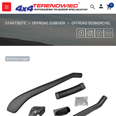
0

search
shopping_cart
STARTSEITE
OFFROAD ZUBEHÖR
OFFROAD SCHNORCHEL
Nicht auf Lager