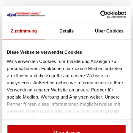
Lieferrichtlinie
Rückgabebestimmungen
Datenschutzrichtlinie
Zustimmung
Details
Über Cookies
Beschreibung
Diese Webseite verwendet Cookies
Wir verwenden Cookies, um Inhalte und Anzeigen zu
personalisieren, Funktionen für soziale Medien anbieten
Snorkel für Jeep Wrangler
zu können und die Zugriffe auf unsere Website zu
TJ
analysieren. Außerdem geben wir Informationen zu Ihrer
Verwendung unserer Website an unsere Partner für
soziale Medien, Werbung und Analysen weiter. Unsere
Partner führen diese Informationen möglicherweise mit
weiteren Daten zusammen, die Sie ihnen bereitgestellt
haben oder die sie im Rahmen Ihrer Nutzung der Dienste
KOSTENLOSER VERSAND!
gesammelt haben.
Alle zulassen