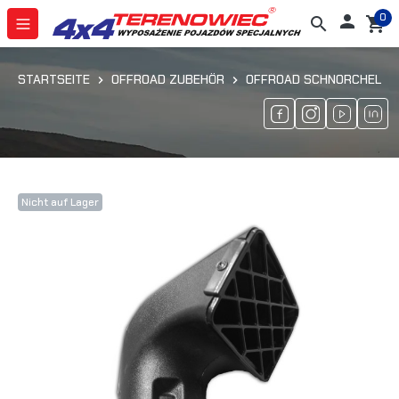
0

search
shopping_cart
STARTSEITE
OFFROAD ZUBEHÖR
OFFROAD SCHNORCHEL
Nicht auf Lager