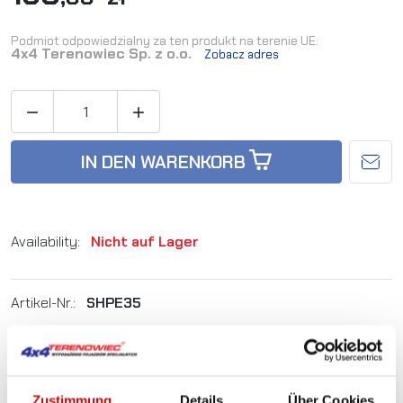
Podmiot odpowiedzialny za ten produkt na terenie UE:
4x4 Terenowiec Sp. z o.o.
Zobacz adres


IN DEN WARENKORB
Availability:
Nicht auf Lager
Artikel-Nr.:
SHPE35
Sie sind sich nicht sicher, welches Produkt
am besten geeignet ist? Rufen Sie uns an,
wir beraten Sie gern.
Zustimmung
Details
Über Cookies