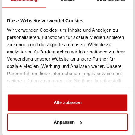
+48 12 266 27 54
phone
Diese Webseite verwendet Cookies
Lieferrichtlinie
Rückgabebestimmungen
Wir verwenden Cookies, um Inhalte und Anzeigen zu
Datenschutzrichtlinie
personalisieren, Funktionen für soziale Medien anbieten
zu können und die Zugriffe auf unsere Website zu
analysieren. Außerdem geben wir Informationen zu Ihrer
Verwendung unserer Website an unsere Partner für
Beschreibung
soziale Medien, Werbung und Analysen weiter. Unsere
Partner führen diese Informationen möglicherweise mit
weiteren Daten zusammen, die Sie ihnen bereitgestellt
Schnorchelkappe - 3,5 cal,
haben oder die sie im Rahmen Ihrer Nutzung der Dienste
85mm LLDPE
gesammelt haben.
Alle zulassen
Anpassen
KOSTENLOSER VERSAND!