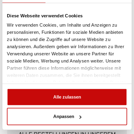
Diese Webseite verwendet Cookies
Lieferrichtlinie
Rückgabebestimmungen
Datenschutzrichtlinie
Wir verwenden Cookies, um Inhalte und Anzeigen zu
personalisieren, Funktionen für soziale Medien anbieten
zu können und die Zugriffe auf unsere Website zu
analysieren. Außerdem geben wir Informationen zu Ihrer
Beschreibung
Verwendung unserer Website an unsere Partner für
soziale Medien, Werbung und Analysen weiter. Unsere
Partner führen diese Informationen möglicherweise mit
Rückalarm, Anschluss stud
weiteren Daten zusammen, die Sie ihnen bereitgestellt
haben oder die sie im Rahmen Ihrer Nutzung der Dienste
102dB
gesammelt haben.
Alle zulassen
Anpassen
KOSTENLOSER VERSAND!