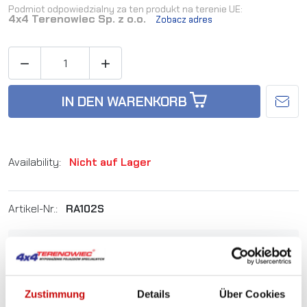
Podmiot odpowiedzialny za ten produkt na terenie UE:
4x4 Terenowiec Sp. z o.o.
Zobacz adres


IN DEN WARENKORB
Availability:
Nicht auf Lager
Artikel-Nr.:
RA102S
Sie sind sich nicht sicher, welches Produkt
am besten geeignet ist? Rufen Sie uns an,
wir beraten Sie gern.
Zustimmung
Details
Über Cookies
+48 12 266 27 54
phone