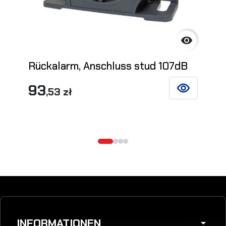

Rückalarm, Anschluss stud 107dB
93
,53 zł
SIEHE DETAIL
INFORMATIONEN
arrow_drop_down