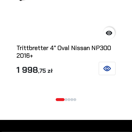

Trittbretter 4" Oval Nissan NP300
2016+
1 998
,75 zł
SIEHE DETAIL