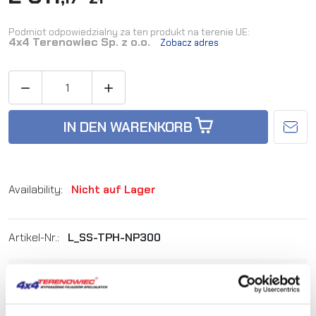
Podmiot odpowiedzialny za ten produkt na terenie UE:
4x4 Terenowiec Sp. z o.o.
Zobacz adres


IN DEN WARENKORB
Availability:
Nicht auf Lager
Artikel-Nr.:
L_SS-TPH-NP300
Sie sind sich nicht sicher, welches Produkt
am besten geeignet ist? Rufen Sie uns an,
wir beraten Sie gern.