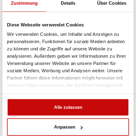
Zustimmung
Details
Über Cookies
+48 12 266 27 54
phone
Diese Webseite verwendet Cookies
Lieferrichtlinie
Rückgabebestimmungen
Wir verwenden Cookies, um Inhalte und Anzeigen zu
Datenschutzrichtlinie
personalisieren, Funktionen für soziale Medien anbieten
zu können und die Zugriffe auf unsere Website zu
analysieren. Außerdem geben wir Informationen zu Ihrer
Beschreibung
Verwendung unserer Website an unsere Partner für
soziale Medien, Werbung und Analysen weiter. Unsere
Partner führen diese Informationen möglicherweise mit
Trittbretter Triumph
weiteren Daten zusammen, die Sie ihnen bereitgestellt
haben oder die sie im Rahmen Ihrer Nutzung der Dienste
Nissan NP300 2016+
gesammelt haben.
Alle zulassen
Anpassen
KOSTENLOSER VERSAND!