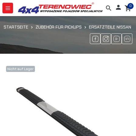
0

search
shopping_cart
STARTSEITE
ZUBEHÖR FÜR PICKUPS
ERSATZTEILE NISSAN N
Nicht auf Lager