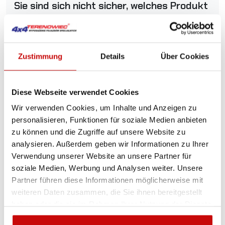
Sie sind sich nicht sicher, welches Produkt
am besten geeignet ist? Rufen Sie uns an,
wir beraten Sie gern.
+48 12 266 27 54
phone
Zustimmung
Details
Über Cookies
Lieferrichtlinie
Rückgabebestimmungen
Datenschutzrichtlinie
Diese Webseite verwendet Cookies
Wir verwenden Cookies, um Inhalte und Anzeigen zu
personalisieren, Funktionen für soziale Medien anbieten
zu können und die Zugriffe auf unsere Website zu
Beschreibung
analysieren. Außerdem geben wir Informationen zu Ihrer
Verwendung unserer Website an unsere Partner für
Frontschutzbügel mit
soziale Medien, Werbung und Analysen weiter. Unsere
Partner führen diese Informationen möglicherweise mit
Querstange Ford Ranger
weiteren Daten zusammen, die Sie ihnen bereitgestellt
haben oder die sie im Rahmen Ihrer Nutzung der Dienste
T6 2012+, Homologation,
gesammelt haben.