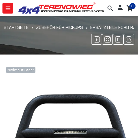
0

search
shopping_cart
STARTSEITE
ZUBEHÖR FÜR PICKUPS
ERSATZTEILE FORD RAN
Nicht auf Lager