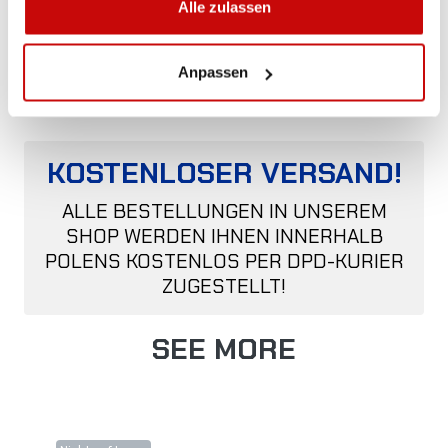
Edelstahl, schwarz matt,
Alle zulassen
90mm Rohr, LED
Anpassen
KOSTENLOSER VERSAND!
ALLE BESTELLUNGEN IN UNSEREM
SHOP WERDEN IHNEN INNERHALB
POLENS KOSTENLOS PER DPD-KURIER
ZUGESTELLT!
SEE MORE