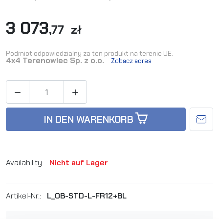
3 073
,77 zł
Podmiot odpowiedzialny za ten produkt na terenie UE:
4x4 Terenowiec Sp. z o.o.
Zobacz adres


IN DEN WARENKORB
Availability:
Nicht auf Lager
Artikel-Nr.:
L_OB-STD-L-FR12+BL