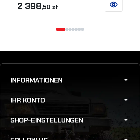
2 398
,50 zł
SIEHE DETAIL
INFORMATIONEN
arrow_drop_down
IHR KONTO
arrow_drop_down
SHOP-EINSTELLUNGEN
arrow_drop_down