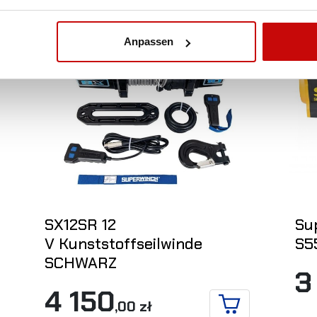
Anpassen
SX12SR 12
Su
V Kunststoffseilwinde
S5
SCHWARZ
 DETAILS
3
4 150
,00 zł