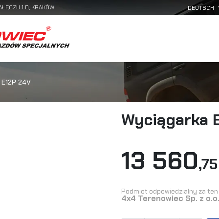
AŁĘCZU 1 D, KRAKÓW
E12P 24V
Wyciągarka 
13 560
,75
Podmiot odpowiedzialny za ten 
4x4 Terenowiec Sp. z o.o