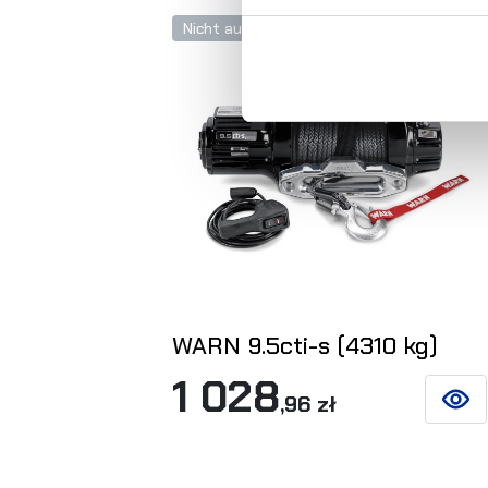
Nicht auf Lager
WARN 9.5cti-s (4310 kg)
1 028
,96 zł
SIEHE