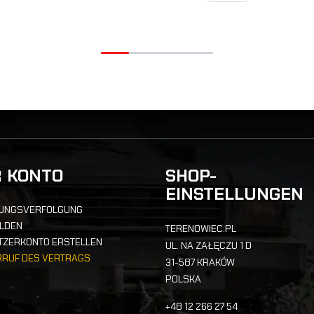
IN DEN WARENKO
R KONTO
SHOP-
EINSTELLUNGEN
UNGSVERFOLGUNG
LDEN
TERENOWIEC.PL
TZERKONTO ERSTELLEN
UL. NA ZAŁĘCZU 1 D
RRUF DES VERTRAGS
31-587 KRAKÓW
POLSKA
+48 12 266 27 54