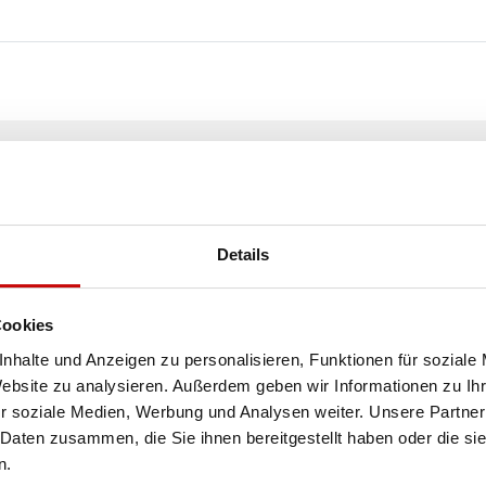
KOSTENLOSER
VERSAND!
Details
ALLE BESTELLUNGEN IN UNSEREM SHOP WERDE
IHNEN INNERHALB POLENS KOSTENLOS PER DPD
KURIER ZUGESTELLT!
Cookies
nhalte und Anzeigen zu personalisieren, Funktionen für soziale
Website zu analysieren. Außerdem geben wir Informationen zu I
SEE MORE
r soziale Medien, Werbung und Analysen weiter. Unsere Partner
 Daten zusammen, die Sie ihnen bereitgestellt haben oder die s
n.