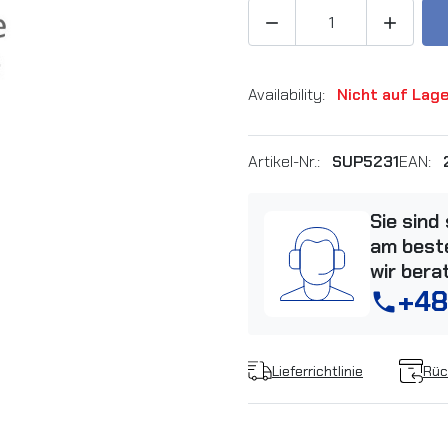


Availability:
Nicht auf Lag
Artikel-Nr.:
SUP5231
EAN:
Sie sind
am beste
wir bera
+48
phone
Lieferrichtlinie
Rüc