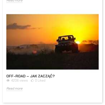
Read more
OFF-ROAD – JAK ZACZĄĆ?
4206
views
0
Liked
Read more