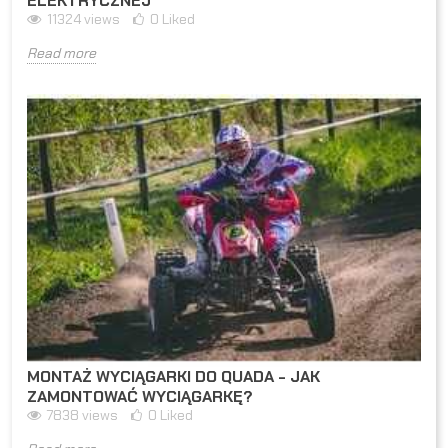
ELEKTRYCZNEJ
11324
views
0
Liked
Read more
MONTAŻ WYCIĄGARKI DO QUADA - JAK
ZAMONTOWAĆ WYCIĄGARKĘ?
7838
views
0
Liked