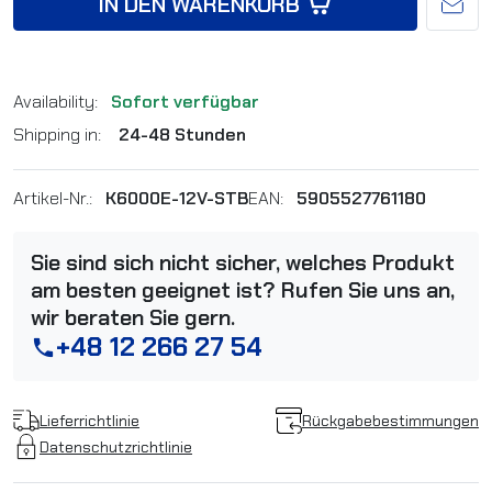
IN DEN WARENKORB
Availability:
Sofort verfügbar
Shipping in:
24-48 Stunden
Artikel-Nr.:
K6000E-12V-STB
EAN:
5905527761180
Sie sind sich nicht sicher, welches Produkt
am besten geeignet ist? Rufen Sie uns an,
wir beraten Sie gern.
+48 12 266 27 54
phone
Lieferrichtlinie
Rückgabebestimmungen
Datenschutzrichtlinie