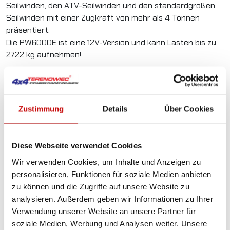
Seilwinden, den ATV-Seilwinden und den standardgroßen
Seilwinden mit einer Zugkraft von mehr als 4 Tonnen
präsentiert.
Die PW6000E ist eine 12V-Version und kann Lasten bis zu
2722 kg aufnehmen!
Im Set sind mit enthalten:
– Profi-Seilwinde PW6000E
– Rollenführung
Zustimmung
Details
Über Cookies
– Universal-Montageplatte
– Kabelsteuerung
– Seil mit Haken und Handsaver
Diese Webseite verwendet Cookies
– notwendige Verdrahtung
Wir verwenden Cookies, um Inhalte und Anzeigen zu
– Montageschrauben
personalisieren, Funktionen für soziale Medien anbieten
– Bedienungsanleitung
zu können und die Zugriffe auf unsere Website zu
– schriftliche Garantie
analysieren. Außerdem geben wir Informationen zu Ihrer
Verwendung unserer Website an unsere Partner für
#
Technische Daten
Wert
soziale Medien, Werbung und Analysen weiter. Unsere