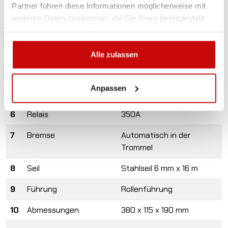
Partner führen diese Informationen möglicherweise mit
1
Zugkraft
2722 kg
weiteren Daten zusammen, die Sie ihnen bereitgestellt
haben oder die sie im Rahmen Ihrer Nutzung der Dienste
2
Motor
1,9 PS
gesammelt haben.
3
Getriebe
3-st. Planeten
Alle zulassen
4
Übersetzung
226:1
Anpassen
5
Spannung
12V
6
Relais
350A
7
Bremse
Automatisch in der
Trommel
8
Seil
Stahlseil
6 mm x 16 m
9
Führung
Rollenführung
10
Abmessungen
380 x 115 x 190 mm