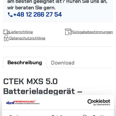
am besten geeignet ist? Rufen Sie uns an,
wir beraten Sie gern.
+48 12 266 27 54
phone
Lieferrichtlinie
Rückgabebestimmungen
Datenschutzrichtlinie
Beschreibung
Download
CTEK MXS 5.0
Batterieladegerät –
Intelligent, Sicher und
Vielseitig