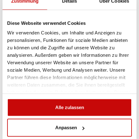
Zustimmung
Details
Über Cookies
Das
CTEK MXS 5.0
ist ein hochmodernes,
vollautomatisches Ladegerät mit modernster Technologie
– entwickelt für alle Arten von 12V-Blei-Säure-Batterien
Diese Webseite verwendet Cookies
(Nass, AGM, Gel, EFB). Ideal für Autos, Motorräder, Boote,
Wir verwenden Cookies, um Inhalte und Anzeigen zu
Wohnmobile und mehr.
personalisieren, Funktionen für soziale Medien anbieten
zu können und die Zugriffe auf unsere Website zu
Hauptmerkmale:
analysieren. Außerdem geben wir Informationen zu Ihrer
✅
Ladestrom bis zu 5 A
– für Batterien von 1,2 Ah bis
Verwendung unserer Website an unsere Partner für
110 Ah (geeignet bis 160 Ah für Erhaltungsladung)
soziale Medien, Werbung und Analysen weiter. Unsere
Partner führen diese Informationen möglicherweise mit
✅
Vollautomatischer 8-Stufen-Ladezyklus
– für
weiteren Daten zusammen, die Sie ihnen bereitgestellt
optimale Leistung und Lebensdauer der Batterie
haben oder die sie im Rahmen Ihrer Nutzung der Dienste
gesammelt haben.
✅
Rekonditionierungsmodus
– stellt tiefentladene
Alle zulassen
Batterien wieder her
✅
Temperaturkompensation
– für sicheres Laden
Anpassen
bei jedem Wetter