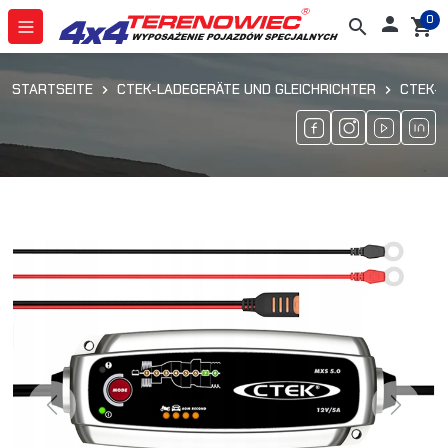
0

search
shopping_cart
STARTSEITE
CTEK-LADEGERÄTE UND GLEICHRICHTER
CTEK-L
Previous
Next