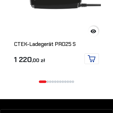

CTEK-Ladegerät PRO25 S
1 220
,00 zł
IN DEN WA